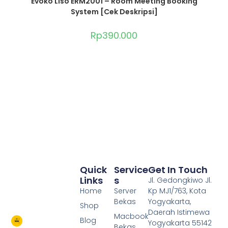
Evoko Liso ERM2001 – Room Meeting Booking
System [Cek Deskripsi]
Rp
390.000
Quick
Service
Get In Touch
Links
S
Jl. Gedongkiwo Jl.
Home
Server
Kp MJ1/763, Kota
Bekas
Yogyakarta,
Shop
Daerah Istimewa
Macbook
Blog
Yogyakarta 55142
Bekas