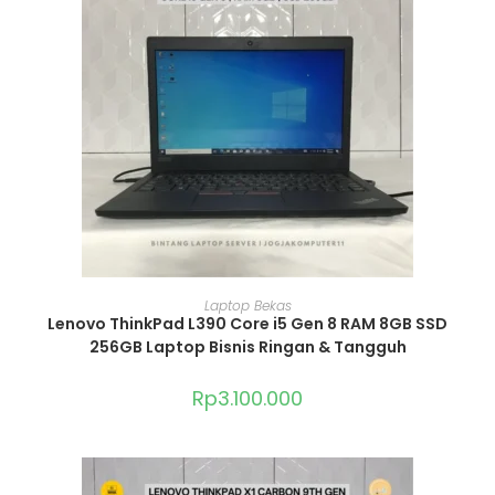
ADD TO CART
Laptop Bekas
Lenovo ThinkPad L390 Core i5 Gen 8 RAM 8GB SSD
256GB Laptop Bisnis Ringan & Tangguh
Rp
3.100.000