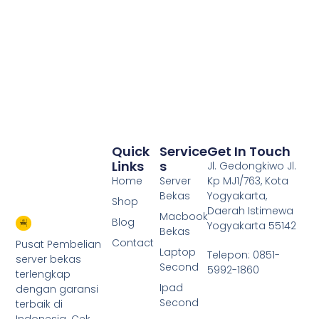
Quick
Service
Get In Touch
Links
S
Jl. Gedongkiwo Jl.
Home
Server
Kp MJ1/763, Kota
Bekas
Yogyakarta,
Shop
Daerah Istimewa
Macbook
Blog
Yogyakarta 55142
Bekas
Contact
Pusat Pembelian
Laptop
Telepon: 0851-
server bekas
Second
5992-1860
terlengkap
Ipad
dengan garansi
Second
terbaik di