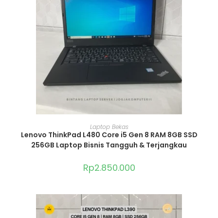
ADD TO CART
Laptop Bekas
Lenovo ThinkPad L480 Core i5 Gen 8 RAM 8GB SSD
256GB Laptop Bisnis Tangguh & Terjangkau
Rp
2.850.000