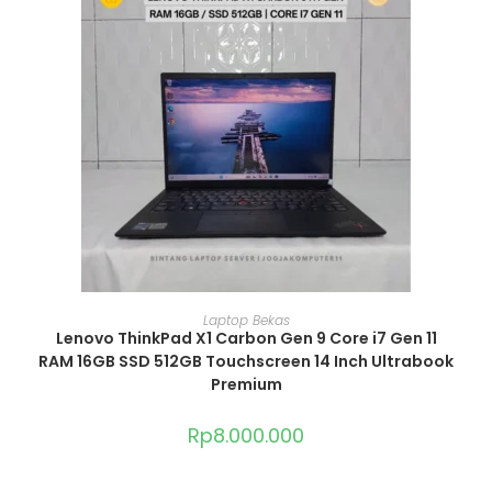
ADD TO CART
Laptop Bekas
Lenovo ThinkPad X1 Carbon Gen 9 Core i7 Gen 11
RAM 16GB SSD 512GB Touchscreen 14 Inch Ultrabook
Premium
Rp
8.000.000