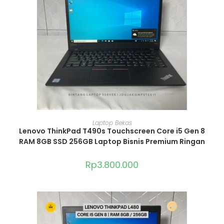
ADD TO CART
Laptop Bekas
Lenovo ThinkPad T490s Touchscreen Core i5 Gen 8
RAM 8GB SSD 256GB Laptop Bisnis Premium Ringan
Rp
3.800.000