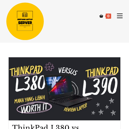
0
ThinkPad L380 vs