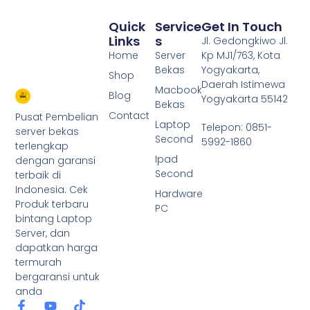
Quick
Service
Get In Touch
Links
S
Jl. Gedongkiwo Jl.
Home
Server
Kp MJ1/763, Kota
Bekas
Yogyakarta,
Shop
Daerah Istimewa
Macbook
Blog
Yogyakarta 55142
Bekas
Contact
Pusat Pembelian
Laptop
Telepon: 0851-
server bekas
Second
5992-1860
terlengkap
Ipad
dengan garansi
Second
terbaik di
Indonesia. Cek
Hardware
Produk terbaru
PC
bintang Laptop
Server, dan
dapatkan harga
termurah
bergaransi untuk
anda