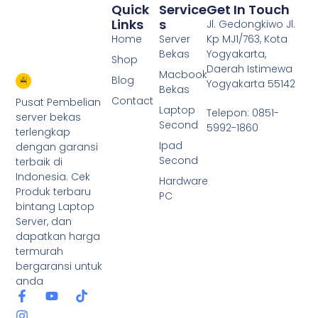
Quick
Service
Get In Touch
Links
S
Jl. Gedongkiwo Jl.
Home
Server
Kp MJ1/763, Kota
Bekas
Yogyakarta,
Shop
Daerah Istimewa
Macbook
Blog
Yogyakarta 55142
Bekas
Contact
Pusat Pembelian
Laptop
Telepon: 0851-
server bekas
Second
5992-1860
terlengkap
Ipad
dengan garansi
Second
terbaik di
Indonesia. Cek
Hardware
Produk terbaru
PC
bintang Laptop
Server, dan
dapatkan harga
termurah
bergaransi untuk
anda