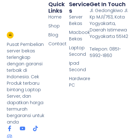
Quick
Service
Get In Touch
Links
S
Jl. Gedongkiwo Jl.
Home
Server
Kp MJ1/763, Kota
Bekas
Yogyakarta,
Shop
Daerah Istimewa
Macbook
Blog
Yogyakarta 55142
Bekas
Contact
Pusat Pembelian
Laptop
Telepon: 0851-
server bekas
Second
5992-1860
terlengkap
Ipad
dengan garansi
Second
terbaik di
Indonesia. Cek
Hardware
Produk terbaru
PC
bintang Laptop
Server, dan
dapatkan harga
termurah
bergaransi untuk
anda