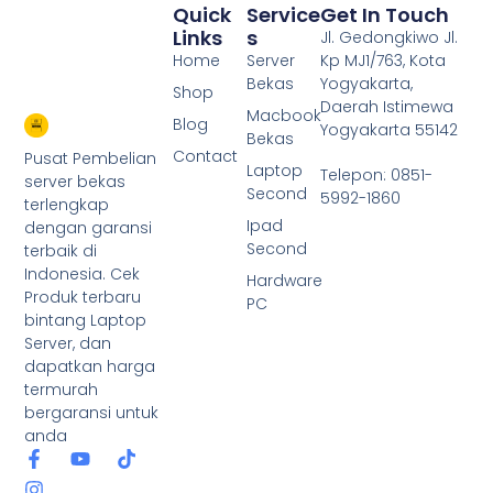
Quick
Service
Get In Touch
Links
S
Jl. Gedongkiwo Jl.
Home
Server
Kp MJ1/763, Kota
Bekas
Yogyakarta,
Shop
Daerah Istimewa
Macbook
Blog
Yogyakarta 55142
Bekas
Contact
Pusat Pembelian
Laptop
Telepon: 0851-
server bekas
Second
5992-1860
terlengkap
Ipad
dengan garansi
Second
terbaik di
Indonesia. Cek
Hardware
Produk terbaru
PC
bintang Laptop
Server, dan
dapatkan harga
termurah
bergaransi untuk
anda