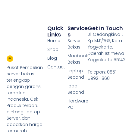
Quick
Service
Get In Touch
Links
S
Jl. Gedongkiwo Jl.
Home
Server
Kp MJ1/763, Kota
Bekas
Yogyakarta,
Shop
Daerah Istimewa
Macbook
Blog
Yogyakarta 55142
Bekas
Contact
Pusat Pembelian
Laptop
Telepon: 0851-
server bekas
Second
5992-1860
terlengkap
Ipad
dengan garansi
Second
terbaik di
Indonesia. Cek
Hardware
Produk terbaru
PC
bintang Laptop
Server, dan
dapatkan harga
termurah