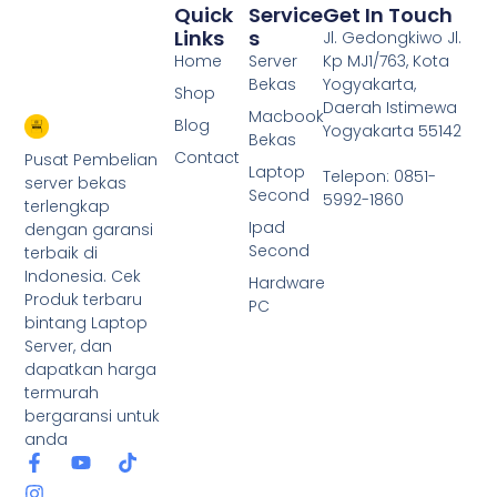
Quick
Service
Get In Touch
Links
S
Jl. Gedongkiwo Jl.
Home
Server
Kp MJ1/763, Kota
Bekas
Yogyakarta,
Shop
Daerah Istimewa
Macbook
Blog
Yogyakarta 55142
Bekas
Contact
Pusat Pembelian
Laptop
Telepon: 0851-
server bekas
Second
5992-1860
terlengkap
Ipad
dengan garansi
Second
terbaik di
Indonesia. Cek
Hardware
Produk terbaru
PC
bintang Laptop
Server, dan
dapatkan harga
termurah
bergaransi untuk
anda