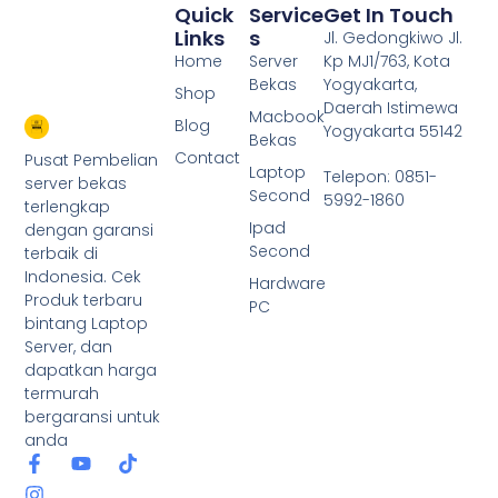
Quick
Service
Get In Touch
Links
S
Jl. Gedongkiwo Jl.
Home
Server
Kp MJ1/763, Kota
Bekas
Yogyakarta,
Shop
Daerah Istimewa
Macbook
Blog
Yogyakarta 55142
Bekas
Contact
Pusat Pembelian
Laptop
Telepon: 0851-
server bekas
Second
5992-1860
terlengkap
Ipad
dengan garansi
Second
terbaik di
Indonesia. Cek
Hardware
Produk terbaru
PC
bintang Laptop
Server, dan
dapatkan harga
termurah
bergaransi untuk
anda