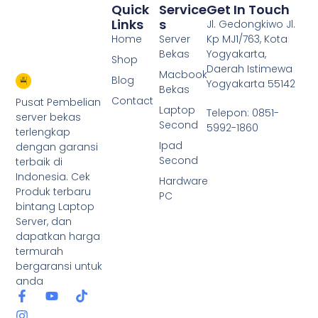
Quick
Service
Get In Touch
Links
S
Jl. Gedongkiwo Jl.
Home
Server
Kp MJ1/763, Kota
Bekas
Yogyakarta,
Shop
Daerah Istimewa
Macbook
Blog
Yogyakarta 55142
Bekas
Contact
Pusat Pembelian
Laptop
Telepon: 0851-
server bekas
Second
5992-1860
terlengkap
Ipad
dengan garansi
Second
terbaik di
Indonesia. Cek
Hardware
Produk terbaru
PC
bintang Laptop
Server, dan
dapatkan harga
termurah
bergaransi untuk
anda