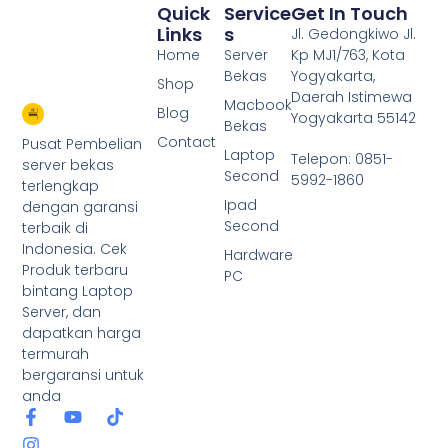
Quick
Service
Get In Touch
Links
S
Jl. Gedongkiwo Jl.
Home
Server
Kp MJ1/763, Kota
Bekas
Yogyakarta,
Shop
Daerah Istimewa
Macbook
Blog
Yogyakarta 55142
Bekas
Contact
Pusat Pembelian
Laptop
Telepon: 0851-
server bekas
Second
5992-1860
terlengkap
Ipad
dengan garansi
Second
terbaik di
Indonesia. Cek
Hardware
Produk terbaru
PC
bintang Laptop
Server, dan
dapatkan harga
termurah
bergaransi untuk
anda