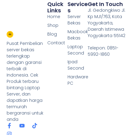
Quick
Service
Get In Touch
Links
S
Jl. Gedongkiwo Jl.
Home
Server
Kp MJ1/763, Kota
Bekas
Yogyakarta,
Shop
Daerah Istimewa
Macbook
Blog
Yogyakarta 55142
Bekas
Contact
Pusat Pembelian
Laptop
Telepon: 0851-
server bekas
Second
5992-1860
terlengkap
Ipad
dengan garansi
Second
terbaik di
Indonesia. Cek
Hardware
Produk terbaru
PC
bintang Laptop
Server, dan
dapatkan harga
termurah
bergaransi untuk
anda