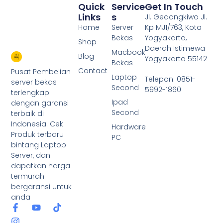
Quick
Service
Get In Touch
Links
S
Jl. Gedongkiwo Jl.
Home
Server
Kp MJ1/763, Kota
Bekas
Yogyakarta,
Shop
Daerah Istimewa
Macbook
Blog
Yogyakarta 55142
Bekas
Contact
Pusat Pembelian
Laptop
Telepon: 0851-
server bekas
Second
5992-1860
terlengkap
Ipad
dengan garansi
Second
terbaik di
Indonesia. Cek
Hardware
Produk terbaru
PC
bintang Laptop
Server, dan
dapatkan harga
termurah
bergaransi untuk
anda