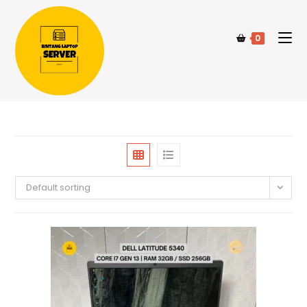
0
Default sorting