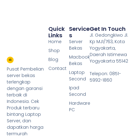
Quick
Service
Get In Touch
Links
S
Jl. Gedongkiwo Jl.
Home
Server
Kp MJ1/763, Kota
Bekas
Yogyakarta,
Shop
Daerah Istimewa
Macbook
Blog
Yogyakarta 55142
Bekas
Contact
Pusat Pembelian
Laptop
Telepon: 0851-
server bekas
Second
5992-1860
terlengkap
Ipad
dengan garansi
Second
terbaik di
Indonesia. Cek
Hardware
Produk terbaru
PC
bintang Laptop
Server, dan
dapatkan harga
termurah