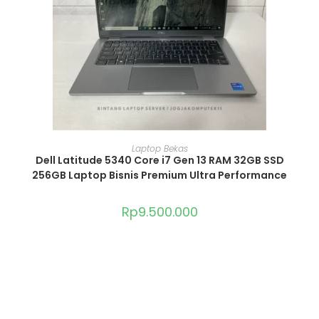
ADD TO CART
Laptop Bekas
Dell Latitude 5340 Core i7 Gen 13 RAM 32GB SSD
256GB Laptop Bisnis Premium Ultra Performance
Rp
9.500.000