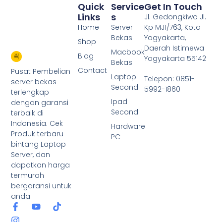
Quick
Service
Get In Touch
Links
S
Jl. Gedongkiwo Jl.
Home
Server
Kp MJ1/763, Kota
Bekas
Yogyakarta,
Shop
Daerah Istimewa
Macbook
Blog
Yogyakarta 55142
Bekas
Contact
Pusat Pembelian
Laptop
Telepon: 0851-
server bekas
Second
5992-1860
terlengkap
Ipad
dengan garansi
Second
terbaik di
Indonesia. Cek
Hardware
Produk terbaru
PC
bintang Laptop
Server, dan
dapatkan harga
termurah
bergaransi untuk
anda