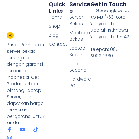
Quick
Service
Get In Touch
Links
S
Jl. Gedongkiwo Jl.
Home
Server
Kp MJ1/763, Kota
Bekas
Yogyakarta,
Shop
Daerah Istimewa
Macbook
Blog
Yogyakarta 55142
Bekas
Contact
Pusat Pembelian
Laptop
Telepon: 0851-
server bekas
Second
5992-1860
terlengkap
Ipad
dengan garansi
Second
terbaik di
Indonesia. Cek
Hardware
Produk terbaru
PC
bintang Laptop
Server, dan
dapatkan harga
termurah
bergaransi untuk
anda