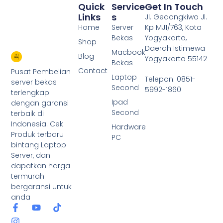
Quick
Service
Get In Touch
Links
S
Jl. Gedongkiwo Jl.
Home
Server
Kp MJ1/763, Kota
Bekas
Yogyakarta,
Shop
Daerah Istimewa
Macbook
Blog
Yogyakarta 55142
Bekas
Contact
Pusat Pembelian
Laptop
Telepon: 0851-
server bekas
Second
5992-1860
terlengkap
Ipad
dengan garansi
Second
terbaik di
Indonesia. Cek
Hardware
Produk terbaru
PC
bintang Laptop
Server, dan
dapatkan harga
termurah
bergaransi untuk
anda